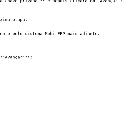
a chave privada”** e depois clicará em “Avançar”;

xima etapa;

ente pelo sistema Mobi ERP mais adiante.

*"Avançar"**;
