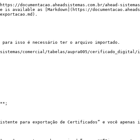
https://documentacao.aheadsistemas.com.br/ahead-sistemas
e is available as [Markdown](https://documentacao.aheads
exportacao.md).

 para isso é necessário ter o arquivo importado.

sistemas/comercial/tabelas/aupra005/cerificado_digital/i
**;

istente para exportação de Certificados” e você apenas i