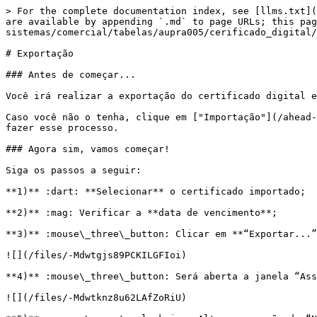
> For the complete documentation index, see [llms.txt](
are available by appending `.md` to page URLs; this pag
sistemas/comercial/tabelas/aupra005/cerificado_digital/
# Exportação

### Antes de começar...

Você irá realizar a exportação do certificado digital e
Caso você não o tenha, clique em ["Importação"](/ahead-
fazer esse processo.

### Agora sim, vamos começar!

Siga os passos a seguir:

**1)** :dart: **Selecionar** o certificado importado;

**2)** :mag: Verificar a **data de vencimento**;

**3)** :mouse\_three\_button: Clicar em **“Exportar...”
![](/files/-Mdwtgjs89PCKILGFIoi)

**4)** :mouse\_three\_button: Será aberta a janela “Ass
![](/files/-Mdwtknz8u62LAfZoRiU)
