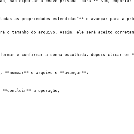
ão, não exportar a chave privada” para **“Sim, exportar 
todas as propriedades estendidas”** e avançar para a pró
rá o tamanho do arquivo. Assim, ele será aceito corretam
formar e confirmar a senha escolhida, depois clicar em *
, **nomear** o arquivo e **avançar**;

 **concluir** a operação;
