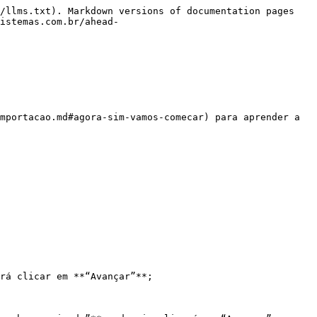
/llms.txt). Markdown versions of documentation pages 
istemas.com.br/ahead-
mportacao.md#agora-sim-vamos-comecar) para aprender a 
rá clicar em **“Avançar”**;
