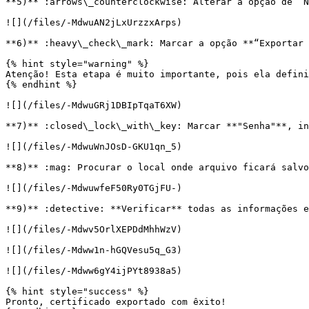
**5)** :arrows\_counterclockwise: Alterar a opção de “N
![](/files/-MdwuAN2jLxUrzzxArps)

**6)** :heavy\_check\_mark: Marcar a opção **“Exportar 
{% hint style="warning" %}

Atenção! Esta etapa é muito importante, pois ela defini
{% endhint %}

![](/files/-MdwuGRj1DBIpTqaT6XW)

**7)** :closed\_lock\_with\_key: Marcar **"Senha"**, in
![](/files/-MdwuWnJOsD-GKU1qn_5)

**8)** :mag: Procurar o local onde arquivo ficará salvo
![](/files/-MdwuwfeF50Ry0TGjFU-)

**9)** :detective: **Verificar** todas as informações e
![](/files/-Mdwv5OrlXEPDdMhhWzV)

![](/files/-Mdww1n-hGQVesu5q_G3)

![](/files/-Mdww6gY4ijPYt8938a5)

{% hint style="success" %}

Pronto, certificado exportado com êxito!
