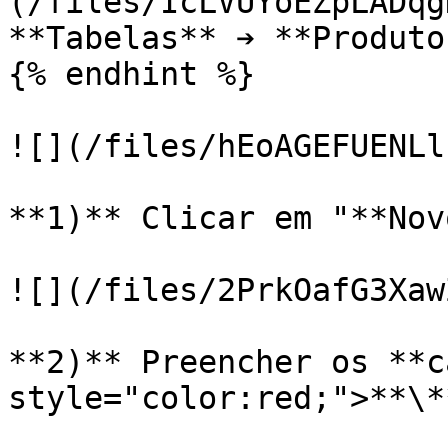
(/files/IcLVUYoEZpLADqg
**Tabelas** ➔ **Produto
{% endhint %}

![](/files/hEoAGEFUENLl
**1)** Clicar em "**Nov
![](/files/2PrkOafG3Xaw
**2)** Preencher os **c
style="color:red;">**\*