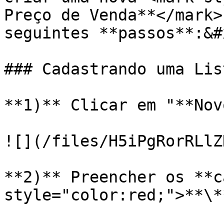
Preço de Venda**</mark>
seguintes **passos**:&#x
### Cadastrando uma Lis
**1)** Clicar em "**Nov
![](/files/H5iPgRorRLlZ
**2)** Preencher os **c
style="color:red;">**\*