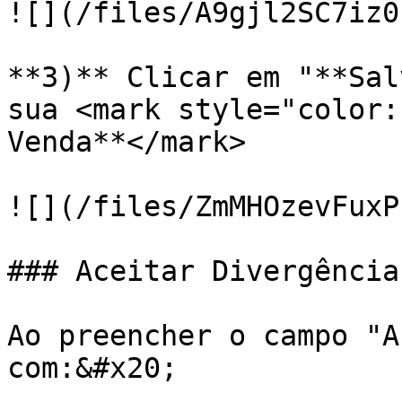
![](/files/A9gjl2SC7iz0
**3)** Clicar em "**Sal
sua <mark style="color:
Venda**</mark>

![](/files/ZmMHOzevFuxP
### Aceitar Divergência

Ao preencher o campo "A
com:&#x20;
