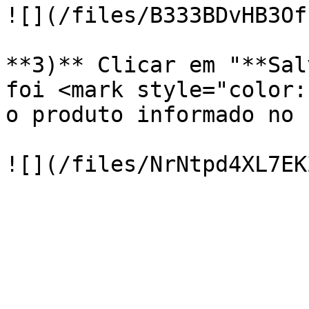
![](/files/B333BDvHB3Of
**3)** Clicar em "**Sal
foi <mark style="color:
o produto informado no 