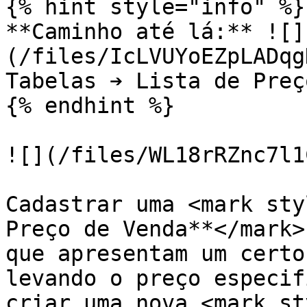
{% hint style="info" %}

**Caminho até lá:** ![]
(/files/IcLVUYoEZpLADqg
Tabelas ➔ Lista de Preç
{% endhint %}

![](/files/WL18rRZnc7l1
Cadastrar uma <mark sty
Preço de Venda**</mark>
que apresentam um certo
levando o preço especif
criar uma nova <mark st