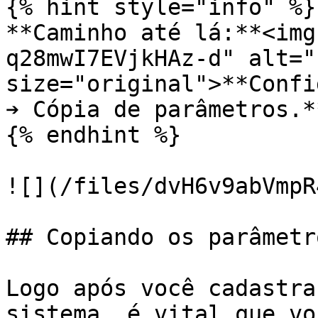
{% hint style="info" %}

**Caminho até lá:**<img
q28mwI7EVjkHAz-d" alt="
size="original">**Confi
➔ Cópia de parâmetros.**
{% endhint %}

![](/files/dvH6v9abVmpR
## Copiando os parâmetr
Logo após você cadastra
sistema, é vital que vo