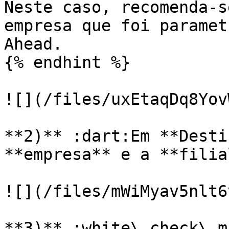
Neste caso, recomenda-s
empresa que foi paramet
Ahead.

{% endhint %}

![](/files/uxEtaqDq8Yov
**2)** :dart:Em **Desti
**empresa** e a **filia
![](/files/mWiMyav5nlt6
**3)** :white\_check\_m