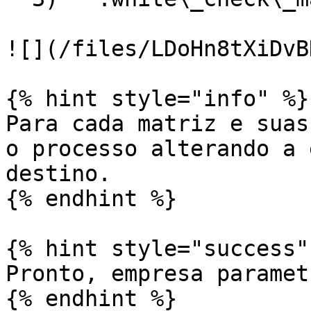
![](/files/LDoHn8tXiDvB
{% hint style="info" %}

Para cada matriz e suas
o processo alterando a 
destino.

{% endhint %}

{% hint style="success" 
Pronto, empresa paramet
{% endhint %}
