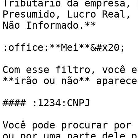
Tributário da empresa, 
Presumido, Lucro Real, 
Não Informado.**

:office:**Mei**&#x20;

Com esse filtro, você e
**irão ou não** aparece
#### :1234:CNPJ

Você pode procurar por 
ou por uma parte dele p