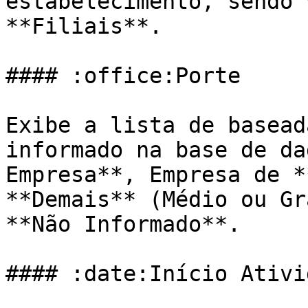
estabelecimento, sendo 
**Filiais**.

#### :office:Porte

Exibe a lista de basead
informado na base de da
Empresa**, Empresa de *
**Demais** (Médio ou Gr
**Não Informado**.

#### :date:Início Ativid