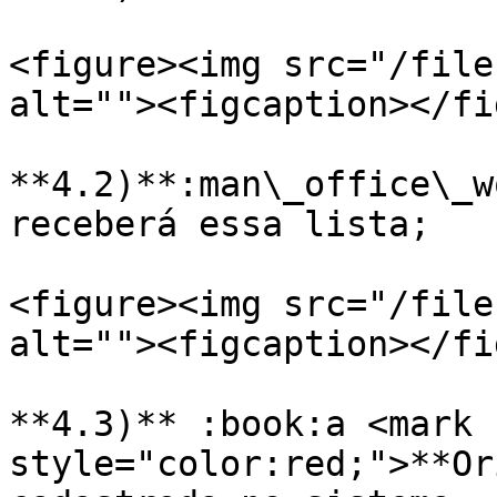
<figure><img src="/file
alt=""><figcaption></fi
**4.2)**:man\_office\_w
receberá essa lista;

<figure><img src="/file
alt=""><figcaption></fi
**4.3)** :book:a <mark 
style="color:red;">**Or