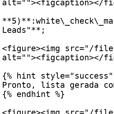
alt=""><figcaption></fi
**5)**:white\_check\_ma
Leads"**;

<figure><img src="/file
alt=""><figcaption></fi
{% hint style="success" 
Pronto, lista gerada co
{% endhint %}

<figure><img src="/file