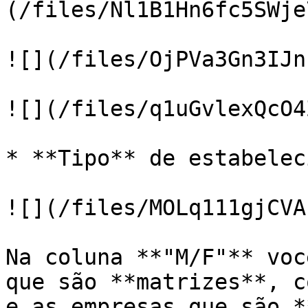
(/files/Nl1B1Hn6fc5SWje
![](/files/OjPVa3Gn3IJn
![](/files/q1uGvlexQcO4
* **Tipo** de estabelec
![](/files/MOLq111gjCVA
Na coluna **"M/F"** voc
que são **matrizes**, c
e as empresas que são *