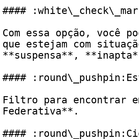
#### :white\_check\_mar
Com essa opção, você po
que estejam com situaçã
**suspensa**, **inapta*
#### :round\_pushpin:Est
Filtro para encontrar e
Federativa**.

#### :round\_pushpin:Cid