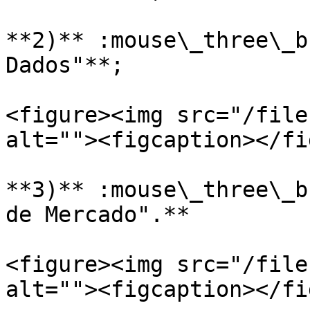
**2)** :mouse\_three\_b
Dados"**;

<figure><img src="/file
alt=""><figcaption></fi
**3)** :mouse\_three\_b
de Mercado".**

<figure><img src="/file
alt=""><figcaption></fi