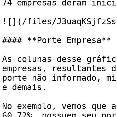
74 empresas deram iníci
![](/files/J3uaqKSjfzSs
#### **Porte Empresa**

As colunas desse gráfic
empresas, resultantes d
porte não informado, mi
e demais.

No exemplo, vemos que a
60,72%, possuem seu por