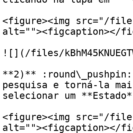
<figure><img src="/file
alt=""><figcaption></fi
![](/files/kBhM45KNUEGT
**2)** :round\_pushpin:
pesquisa e torná-la mai
selecionar um **Estado*
<figure><img src="/file
alt=""><figcaption></fi