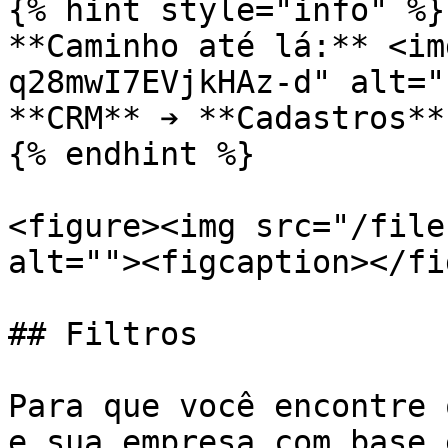
{% hint style="info" %}

**Caminho até lá:** <im
q28mwI7EVjkHAz-d" alt="
**CRM** ➔ **Cadastros**
{% endhint %}

<figure><img src="/file
alt=""><figcaption></fi
## Filtros

Para que você encontre 
e sua empresa com base 