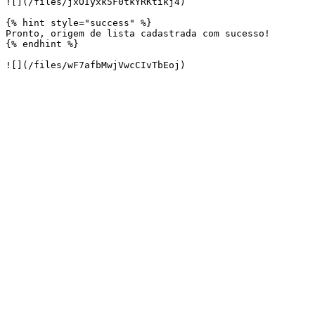
![](/files/jxOIyxk5F0tkYRKtikj4)

{% hint style="success" %}

Pronto, origem de lista cadastrada com sucesso!

{% endhint %}
