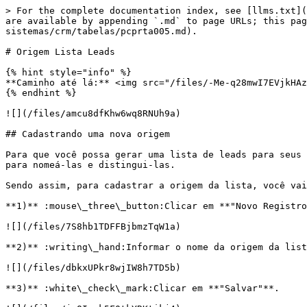
> For the complete documentation index, see [llms.txt](
are available by appending `.md` to page URLs; this pag
sistemas/crm/tabelas/pcprta005.md).

# Origem Lista Leads

{% hint style="info" %}

**Caminho até lá:** <img src="/files/-Me-q28mwI7EVjkHAz
{% endhint %}

![](/files/amcu8dfKhw6wq8RNUh9a)

## Cadastrando uma nova origem

Para que você possa gerar uma lista de leads para seus 
para nomeá-las e distingui-las.

Sendo assim, para cadastrar a origem da lista, você vai
**1)** :mouse\_three\_button:Clicar em **"Novo Registro
![](/files/7S8hb1TDFFBjbmzTqW1a)

**2)** :writing\_hand:Informar o nome da origem da list
![](/files/dbkxUPkr8wjIW8h7TD5b)

**3)** :white\_check\_mark:Clicar em **"Salvar"**.
