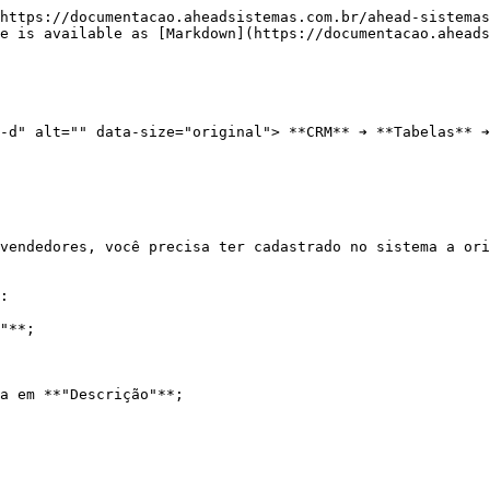
https://documentacao.aheadsistemas.com.br/ahead-sistemas
e is available as [Markdown](https://documentacao.aheads
-d" alt="" data-size="original"> **CRM** ➔ **Tabelas** ➔
vendedores, você precisa ter cadastrado no sistema a ori
:

"**;

a em **"Descrição"**;
