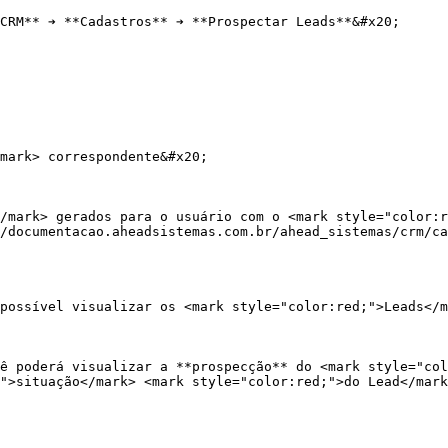
CRM** ➔ **Cadastros** ➔ **Prospectar Leads**&#x20;

mark> correspondente&#x20;

/mark> gerados para o usuário com o <mark style="color:r
/documentacao.aheadsistemas.com.br/ahead_sistemas/crm/ca
possível visualizar os <mark style="color:red;">Leads</m
ê poderá visualizar a **prospecção** do <mark style="col
">situação</mark> <mark style="color:red;">do Lead</mark