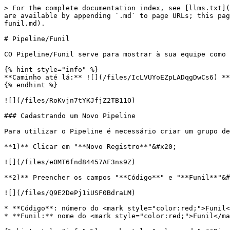
> For the complete documentation index, see [llms.txt](
are available by appending `.md` to page URLs; this pag
funil.md).

# Pipeline/Funil

CO Pipeline/Funil serve para mostrar à sua equipe como 
{% hint style="info" %}

**Caminho até lá:** ![](/files/IcLVUYoEZpLADqgDwCs6) **
{% endhint %}

![](/files/RoKvjn7tYKJfjZ2TB11O)

### Cadastrando um Novo Pipeline

Para utilizar o Pipeline é necessário criar um grupo de
**1)** Clicar em "**Novo Registro**"&#x20;

![](/files/e0MT6fnd84457AF3ns9Z)

**2)** Preencher os campos "**Código**" e "**Funil**"&#
![](/files/Q9E2DePj1iUSF0BdraLM)

* **Código**: número do <mark style="color:red;">Funil<
* **Funil:** nome do <mark style="color:red;">Funil</ma