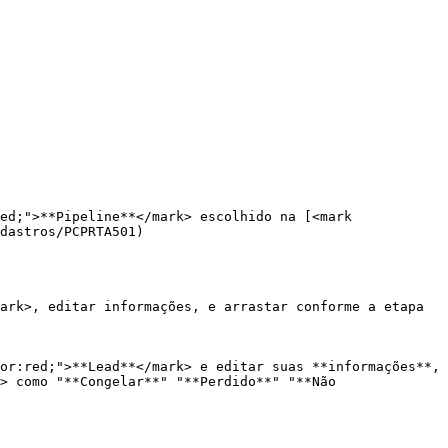
ed;">**Pipeline**</mark> escolhido na [<mark 
dastros/PCPRTA501)

ark>, editar informações, e arrastar conforme a etapa 
or:red;">**Lead**</mark> e editar suas **informações**, 
> como "**Congelar**" "**Perdido**" "**Não 