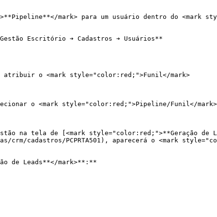
>**Pipeline**</mark> para um usuário dentro do <mark sty
Gestão Escritório ➔ Cadastros ➔ Usuários**

 atribuir o <mark style="color:red;">Funil</mark>

ecionar o <mark style="color:red;">Pipeline/Funil</mark>
stão na tela de [<mark style="color:red;">**Geração de L
as/crm/cadastros/PCPRTA501), aparecerá o <mark style="co
ão de Leads**</mark>**:**
