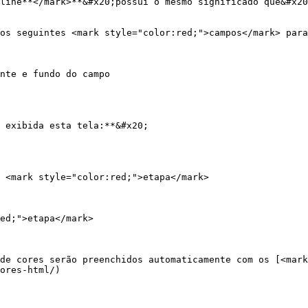
line**</mark>**&#x20;possui o mesmo significado que&#x20
os seguintes <mark style="color:red;">campos</mark> para
nte e fundo do campo

 exibida esta tela:**&#x20;

 <mark style="color:red;">etapa</mark>

ed;">etapa</mark>

de cores serão preenchidos automaticamente com os [<mar
ores-html/)
