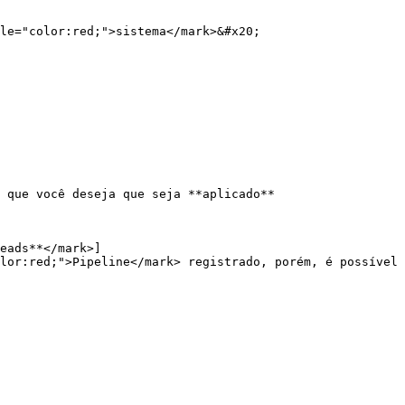
le="color:red;">sistema</mark>&#x20;

 que você deseja que seja **aplicado**

eads**</mark>]
lor:red;">Pipeline</mark> registrado, porém, é possível 