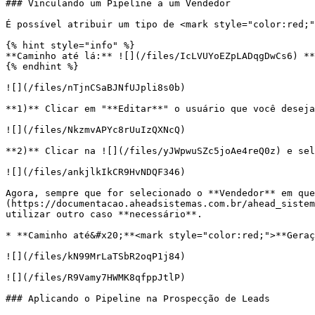
### Vinculando um Pipeline a um Vendedor

É possível atribuir um tipo de <mark style="color:red;"
{% hint style="info" %}

**Caminho até lá:** ![](/files/IcLVUYoEZpLADqgDwCs6) **
{% endhint %}

![](/files/nTjnCSaBJNfUJpli8s0b)

**1)** Clicar em "**Editar**" o usuário que você deseja
![](/files/NkzmvAPYc8rUuIzQXNcQ)

**2)** Clicar na ![](/files/yJWpwuSZc5joAe4reQ0z) e sel
![](/files/ankjlkIkCR9HvNDQF346)

Agora, sempre que for selecionado o **Vendedor** em que
(https://documentacao.aheadsistemas.com.br/ahead_sistem
utilizar outro caso **necessário**.

* **Caminho até&#x20;**<mark style="color:red;">**Geraç
![](/files/kN99MrLaTSbR2oqP1j84)

![](/files/R9Vamy7HWMK8qfppJtlP)

### Aplicando o Pipeline na Prospecção de Leads
