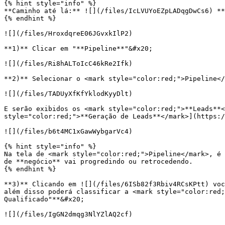
{% hint style="info" %}

**Caminho até lá:** ![](/files/IcLVUYoEZpLADqgDwCs6) **
{% endhint %}

![](/files/HroxdqreE06JGvxkIlP2)

**1)** Clicar em "**Pipeline**"&#x20;

![](/files/Ri8hALToIcC46kRe2Ifk)

**2)** Selecionar o <mark style="color:red;">Pipeline</
![](/files/TADUyXfKfYklodKyyDlt)

E serão exibidos os <mark style="color:red;">**Leads**<
style="color:red;">**Geração de Leads**</mark>](https:/
![](/files/b6t4MC1xGawWybgarVc4)

{% hint style="info" %}

Na tela de <mark style="color:red;">Pipeline</mark>, é 
de **negócio** vai progredindo ou retrocedendo.

{% endhint %}

**3)** Clicando em ![](/files/6ISb82f3Rbiv4RCsKPtt) voc
além disso poderá classificar a <mark style="color:red;
Qualificado"**&#x20;

![](/files/IgGN2dmqg3NlYZlAQ2cf)
