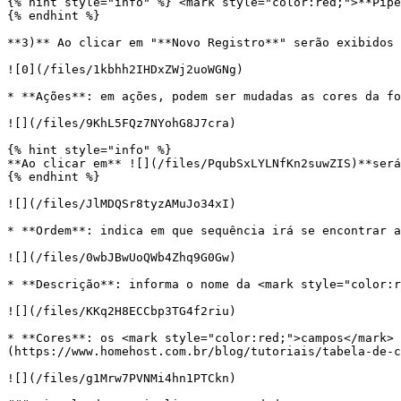
{% hint style="info" %} <mark style="color:red;">**Pipe
{% endhint %}

**3)** Ao clicar em "**Novo Registro**" serão exibidos 
![0](/files/1kbhh2IHDxZWj2uoWGNg)

* **Ações**: em ações, podem ser mudadas as cores da fo
![](/files/9KhL5FQz7NYohG8J7cra)

{% hint style="info" %}

**Ao clicar em** ![](/files/PqubSxLYLNfKn2suwZIS)**será
{% endhint %}

![](/files/JlMDQSr8tyzAMuJo34xI)

* **Ordem**: indica em que sequência irá se encontrar a
![](/files/0wbJBwUoQWb4Zhq9G0Gw)

* **Descrição**: informa o nome da <mark style="color:r
![](/files/KKq2H8ECCbp3TG4f2riu)

* **Cores**: os <mark style="color:red;">campos</mark> 
(https://www.homehost.com.br/blog/tutoriais/tabela-de-c
![](/files/g1Mrw7PVNMi4hn1PTCkn)
