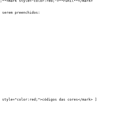
;**<mark style="color:red;">**Funil**</mark>

 serem preenchidos:

k style="color:red;">códigos das cores</mark> ]