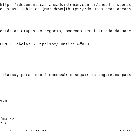
https://documentacao.aheadsistemas.com.br/ahead-sistemas
e is available as [Markdown](https://documentacao.aheads
estão as etapas do negócio, podendo ser filtrado da mane
CRM ➔ Tabelas ➔ Pipeline/Funil** &#x20;

 etapas, para isso é necessário seguir os seguintes pass
x20;

/mark>

rk>
