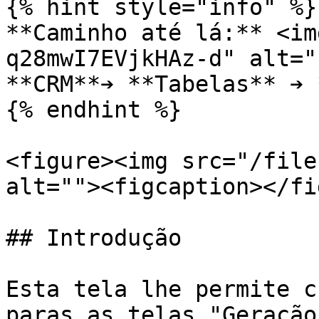
{% hint style="info" %}

**Caminho até lá:** <im
q28mwI7EVjkHAz-d" alt="
**CRM**➔ **Tabelas** ➔ 
{% endhint %}

<figure><img src="/file
alt=""><figcaption></fi
## Introdução

Esta tela lhe permite c
paras as telas "Geração