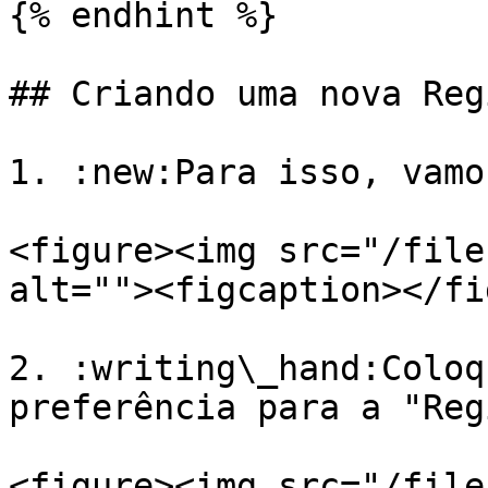
{% endhint %}

## Criando uma nova Regi
1. :new:Para isso, vamo
<figure><img src="/file
alt=""><figcaption></fi
2. :writing\_hand:Coloq
preferência para a "Reg
<figure><img src="/file