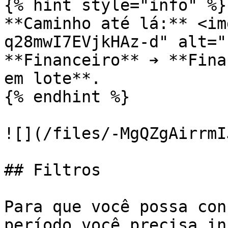
{% hint style="info" %}

**Caminho até lá:** <im
q28mwI7EVjkHAz-d" alt="
**Financeiro** ➔ **Fina
em lote**.

{% endhint %}

![](/files/-MgQZgAirrmI
## Filtros

Para que você possa con
período você precisa in