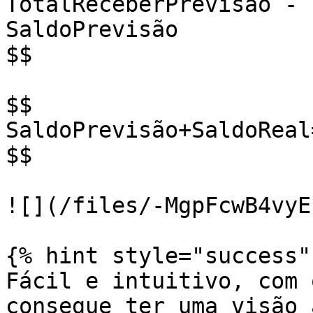
TotalReceberPrevisão - 
SaldoPrevisão

$$

$$

SaldoPrevisão+SaldoReal
$$

![](/files/-MgpFcwB4vyE
{% hint style="success" 
Fácil e intuitivo, com 
consegue ter uma visão 