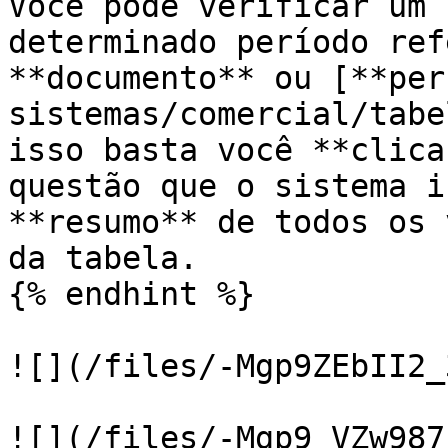
Você pode verificar um 
determinado período ref
**documento** ou [**per
sistemas/comercial/tabe
isso basta você **clica
questão que o sistema i
**resumo** de todos os 
da tabela.

{% endhint %}

![](/files/-Mgp9ZEbII2_
![](/files/-Mgp9_VZw987