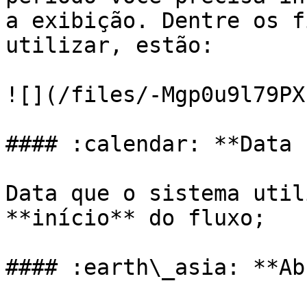
a exibição. Dentre os f
utilizar, estão:

![](/files/-Mgp0u9l79PX
#### :calendar: **Data 
Data que o sistema util
**início** do fluxo;

#### :earth\_asia: **Ab