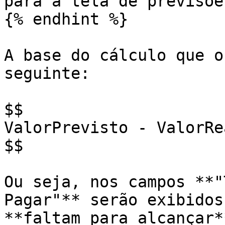
para a tela de previsões
{% endhint %}

A base do cálculo que o
seguinte:

$$

ValorPrevisto - ValorRe
$$

Ou seja, nos campos **"
Pagar"** serão exibidos
**faltam para alcançar*