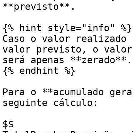
**previsto**.

{% hint style="info" %}

Caso o valor realizado 
valor previsto, o valor
será apenas **zerado**.

{% endhint %}

Para o **acumulado gera
seguinte cálculo:

$$
