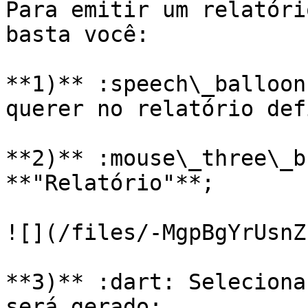
Para emitir um relatóri
basta você:

**1)** :speech\_balloon
querer no relatório def
**2)** :mouse\_three\_b
**"Relatório"**;

![](/files/-MgpBgYrUsnZ
**3)** :dart: Seleciona
será gerado;
