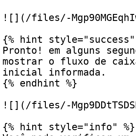
![](/files/-Mgp90MGEqhI
{% hint style="success" 
Pronto! em alguns segun
mostrar o fluxo de caix
inicial informada.

{% endhint %}

![](/files/-Mgp9DDtTSDS
{% hint style="info" %}
