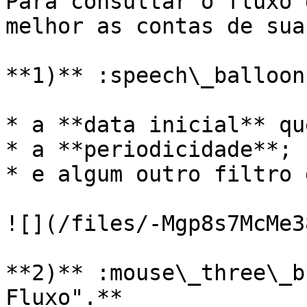
Para consultar o fluxo 
melhor as contas de sua
**1)** :speech\_balloon
* a **data inicial** qu
* a **periodicidade**;

* e algum outro filtro 
![](/files/-Mgp8s7McMe3
**2)** :mouse\_three\_b
Fluxo".**
