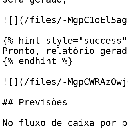
![](/files/-MgpC1oEl5ag
{% hint style="success" 
Pronto, relatório gerad
{% endhint %}

![](/files/-MgpCWRAzOwj
## Previsões

No fluxo de caixa por p