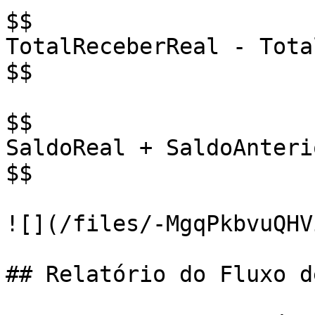
$$

TotalReceberReal - Tota
$$

$$

SaldoReal + SaldoAnteri
$$

![](/files/-MgqPkbvuQHV
## Relatório do Fluxo d