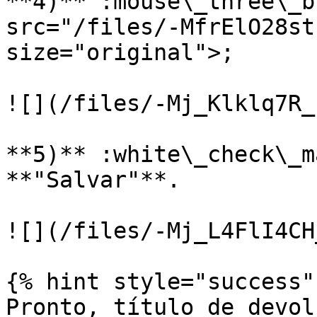
**4)** :mouse\_three\_b
src="/files/-MfrElO28st
size="original">;

![](/files/-Mj_Klklq7R_
**5)** :white\_check\_m
**"Salvar"**.

![](/files/-Mj_L4FlI4CH
{% hint style="success" 
Pronto, título de devol