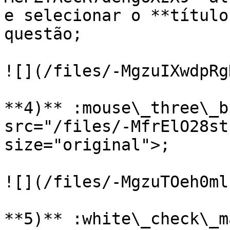
e selecionar o **título
questão;

![](/files/-MgzuIXwdpRg
**4)** :mouse\_three\_b
src="/files/-MfrElO28st
size="original">;

![](/files/-MgzuTOeh0ml
**5)** :white\_check\_m