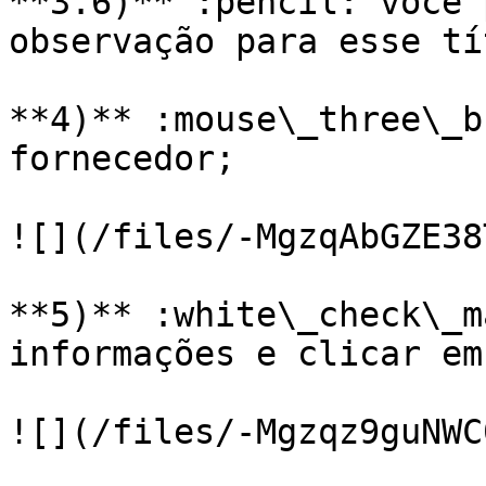
**3.6)** :pencil: você 
observação para esse tí
**4)** :mouse\_three\_b
fornecedor;

![](/files/-MgzqAbGZE38
**5)** :white\_check\_m
informações e clicar em
![](/files/-Mgzqz9guNWC