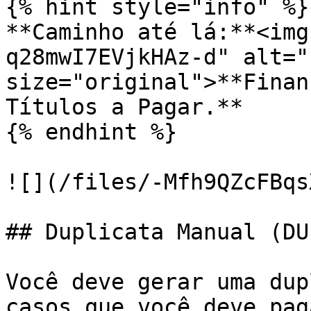
{% hint style="info" %}

**Caminho até lá:**<img
q28mwI7EVjkHAz-d" alt="
size="original">**Finan
Títulos a Pagar.**

{% endhint %}

![](/files/-Mfh9QZcFBqs
## Duplicata Manual (DUP
Você deve gerar uma dup
casos que você deve pag