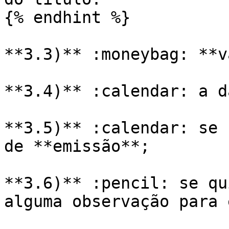
{% endhint %}

**3.3)** :moneybag: **v
**3.4)** :calendar: a d
**3.5)** :calendar: se 
de **emissão**;

**3.6)** :pencil: se qu
alguma observação para 