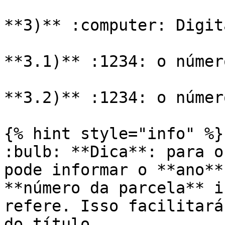
**3)** :computer: Digita
**3.1)** :1234: o númer
**3.2)** :1234: o númer
{% hint style="info" %}

:bulb: **Dica**: para o
pode informar o **ano**
**número da parcela** i
refere. Isso facilitará
do título.
