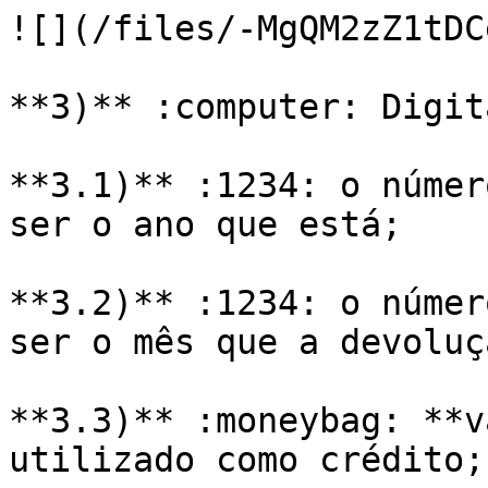
![](/files/-MgQM2zZ1tDC
**3)** :computer: Digita
**3.1)** :1234: o númer
ser o ano que está;

**3.2)** :1234: o númer
ser o mês que a devoluç
**3.3)** :moneybag: **v
utilizado como crédito;
