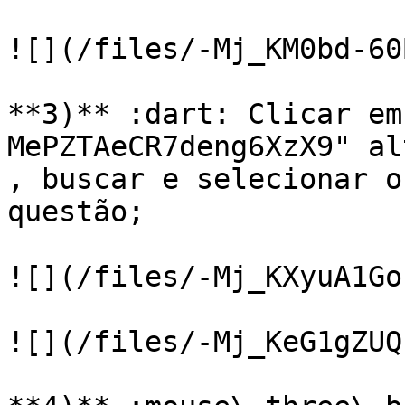
![](/files/-Mj_KM0bd-60
**3)** :dart: Clicar em
MePZTAeCR7deng6XzX9" al
, buscar e selecionar o
questão;

![](/files/-Mj_KXyuA1Go
![](/files/-Mj_KeG1gZUQ