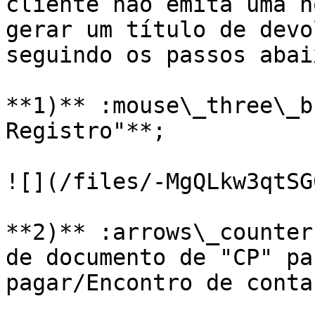
cliente não emita uma n
gerar um título de devo
seguindo os passos abaix
**1)** :mouse\_three\_b
Registro"**;

![](/files/-MgQLkw3qtSG
**2)** :arrows\_counter
de documento de "CP" pa
pagar/Encontro de conta