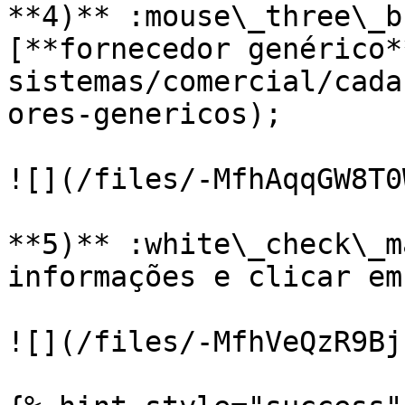
**4)** :mouse\_three\_b
[**fornecedor genérico*
sistemas/comercial/cada
ores-genericos);

![](/files/-MfhAqqGW8T0
**5)** :white\_check\_m
informações e clicar em
![](/files/-MfhVeQzR9Bj