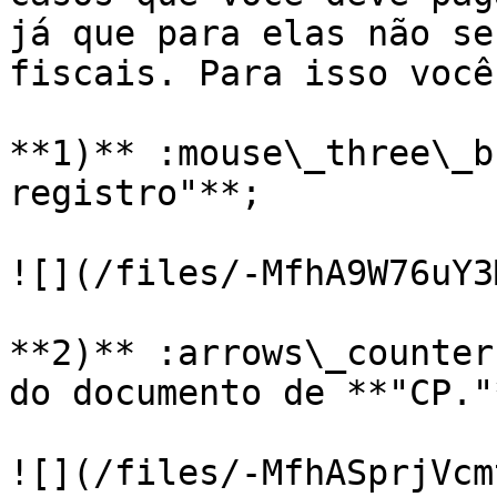
já que para elas não se
fiscais. Para isso você
**1)** :mouse\_three\_b
registro"**;

![](/files/-MfhA9W76uY3
**2)** :arrows\_counter
do documento de **"CP."
![](/files/-MfhASprjVcm