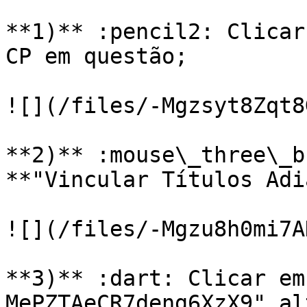
**1)** :pencil2: Clicar
CP em questão;

![](/files/-Mgzsyt8Zqt8
**2)** :mouse\_three\_b
**"Vincular Títulos Adi
![](/files/-Mgzu8h0mi7A
**3)** :dart: Clicar em
MePZTAeCR7deng6XzX9" al