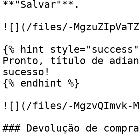
**"Salvar"**.

![](/files/-MgzuZIpVaTZ
{% hint style="success" 
Pronto, título de adian
sucesso!

{% endhint %}

![](/files/-MgzvQImvk-M
### Devolução de compra
