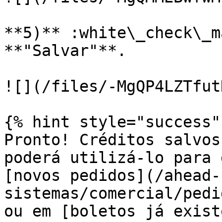
**5)** :white\_check\_m
**"Salvar"**.

![](/files/-MgQP4LZTfut
{% hint style="success" 
Pronto! Créditos salvos
poderá utilizá-lo para 
[novos pedidos](/ahead-
sistemas/comercial/pedi
ou em [boletos já exist