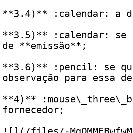
**3.4)** :calendar: a d
**3.5)** :calendar: se 
de **emissão**;

**3.6)** :pencil: se qu
observação para essa de
**4)** :mouse\_three\_b
fornecedor;

![](/files/-MgQMMEBwfwM