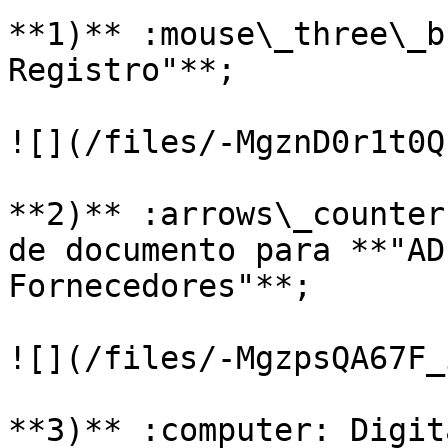
**1)** :mouse\_three\_b
Registro"**;

![](/files/-MgznD0r1t0Q
**2)** :arrows\_counter
de documento para **"AD
Fornecedores"**;

![](/files/-MgzpsQA67F_
**3)** :computer: Digita