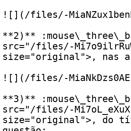
![](/files/-MiaNZux1ben
**2)** :mouse\_three\_b
src="/files/-Mi7o9ilrRu
size="original">, nas a
![](/files/-MiaNkDzs0AE
**3)** :mouse\_three\_b
src="/files/-Mi7oL_eXuX
size="original">, do tí
questão;
