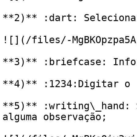
**2)** :dart: Seleciona
![](/files/-MgBKOpzpa5A
**3)** :briefcase: Info
**4)** :1234:Digitar o 
**5)** :writing\_hand: 
alguma observação;
