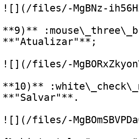
![](/files/-MgBNz-ih56H
**9)** :mouse\_three\_b
**"Atualizar"**;

![](/files/-MgBORxZkyon
**10)** :white\_check\_
**"Salvar"**.

![](/files/-MgBOmSBVPDa