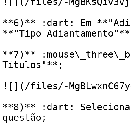
![](/files/-MgBKsQiv3vj
**6)** :dart: Em **"Adi
**"Tipo Adiantamento"**;
**7)** :mouse\_three\_b
Títulos"**;

![](/files/-MgBLwxnC67y
**8)** :dart: Seleciona
questão;
