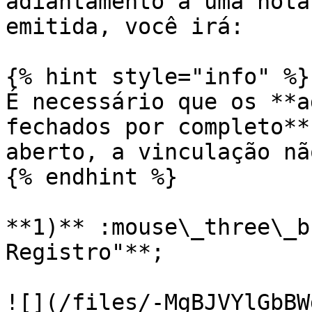
adiantamento a uma nota
emitida, você irá:

{% hint style="info" %}

É necessário que os **a
fechados por completo**
aberto, a vinculação nã
{% endhint %}

**1)** :mouse\_three\_b
Registro"**;

![](/files/-MgBJVYlGbBW