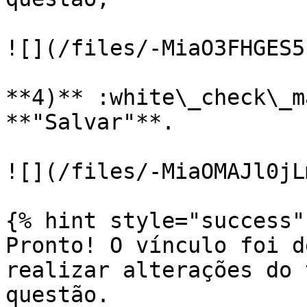
![](/files/-MiaO3FHGES5
**4)** :white\_check\_m
**"Salvar"**.

![](/files/-MiaOMAJl0jL
{% hint style="success" 
Pronto! O vínculo foi d
realizar alterações do 
questão.
