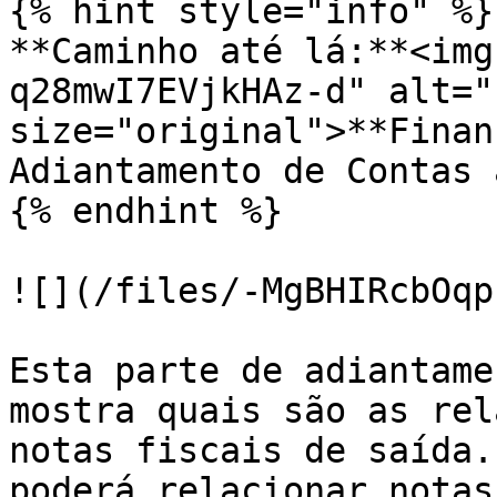
{% hint style="info" %}

**Caminho até lá:**<img
q28mwI7EVjkHAz-d" alt="
size="original">**Finan
Adiantamento de Contas 
{% endhint %}

![](/files/-MgBHIRcbOqp
Esta parte de adiantame
mostra quais são as rel
notas fiscais de saída.
poderá relacionar notas