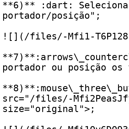
**6)** :dart: Seleciona
portador/posição";

![](/files/-Mfi1-T6P128
**7)**:arrows\_counterc
portador ou posição os 
**8)**:mouse\_three\_bu
src="/files/-Mfi2PeasJf
size="original">;
