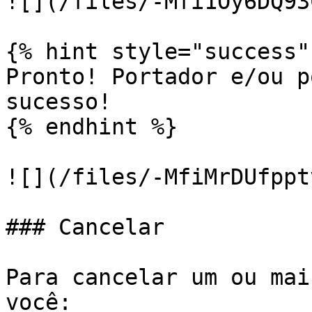
![](/files/-Mfi1Oy6DQ93
{% hint style="success" 
Pronto! Portador e/ou p
sucesso!

{% endhint %}

![](/files/-MfiMrDUfppt
### Cancelar

Para cancelar um ou mai
você:
