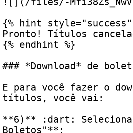
![](/files/-Mfi38Zs_NwV
{% hint style="success" 
Pronto! Títulos cancela
{% endhint %}

### *Download* de boleto
E para você fazer o dow
títulos, você vai:

**6)** :dart: Seleciona
Boletos"**;
