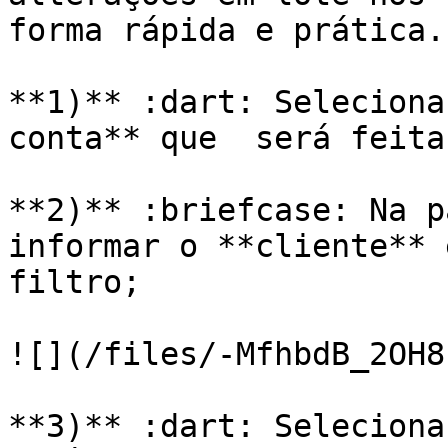
forma rápida e prática.
**1)** :dart: Seleciona
conta** que  será feita
**2)** :briefcase: Na p
informar o **cliente** 
filtro;

![](/files/-MfhbdB_2OH8
**3)** :dart: Seleciona