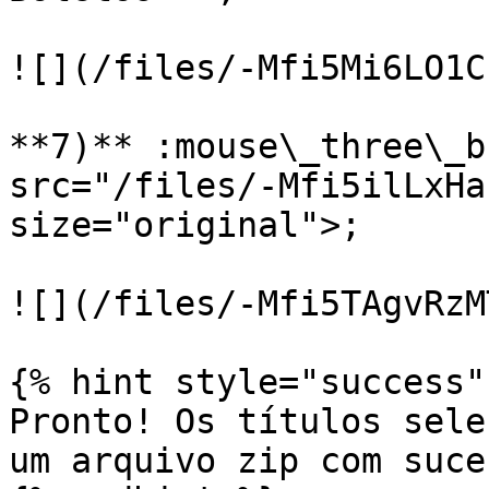
![](/files/-Mfi5Mi6LO1C
**7)** :mouse\_three\_b
src="/files/-Mfi5ilLxHa
size="original">;

![](/files/-Mfi5TAgvRzM
{% hint style="success" 
Pronto! Os títulos sele
um arquivo zip com suces