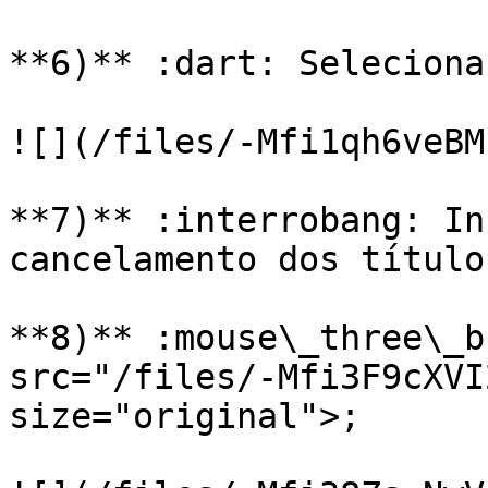
**6)** :dart: Seleciona
![](/files/-Mfi1qh6veBM
**7)** :interrobang: In
cancelamento dos títulos
**8)** :mouse\_three\_b
src="/files/-Mfi3F9cXVI
size="original">;
