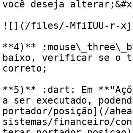
você deseja alterar;&#x2
![](/files/-MfiIUU-r-xj
**4)** :mouse\_three\_b
baixo, verificar se o t
correto;

**5)** :dart: Em **"Açõ
a ser executado, podend
portador/posição](/ahea
sistemas/financeiro/con
terar-portador-posicao)