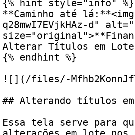
{% hint style="info" %}

**Caminho até lá:**<img
q28mwI7EVjkHAz-d" alt="
size="original">**Finan
Alterar Títulos em Lote.
{% endhint %}

![](/files/-Mfhb2KonnJf
## Alterando títulos em
Essa tela serve para qu
alterações em lote nos 