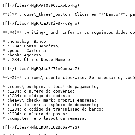
![](/files/-MgRPAT0v9GvzXoLb-Kg)

**3)** :mouse\_three\_button: Clicar em **"Banco"**, pa
![](/files/-MgRPiEJV8iF374v8gno)

**\*4)** :writing\_hand: Informar os seguintes dados ob
* :moneybag: Banco;

* :1234: Conta Bancária;

* :pouch: Carteira;

* :bank: Agência;

* :1234: Último Nosso Número;

![](/files/-MgRQJsc7Y71nOamoao7)

**\*5)** :arrows\_counterclockwise: Se necessário, você
* :round\_pushpin: o local de pagamento;

* :1234: o número do convênio;

* :1234: o código do cedente;

* :heavy\_check\_mark: própria empresa;

* :file\_folder: a espécie de documento;

* :1234: o código de transmissão do banco;

* :1234: o número do posto;

* :computer: e o layout da remessa;

![](/files/-MhEEDUK51U2B6DaPYaS)
