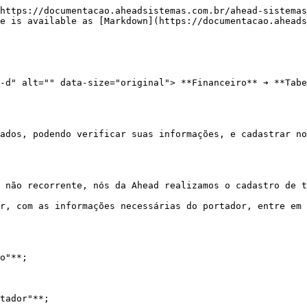
https://documentacao.aheadsistemas.com.br/ahead-sistemas
e is available as [Markdown](https://documentacao.aheads
-d" alt="" data-size="original"> **Financeiro** ➔ **Tabe
ados, podendo verificar suas informações, e cadastrar no
 não recorrente, nós da Ahead realizamos o cadastro de t
r, com as informações necessárias do portador, entre em 
o"**;

tador"**;
