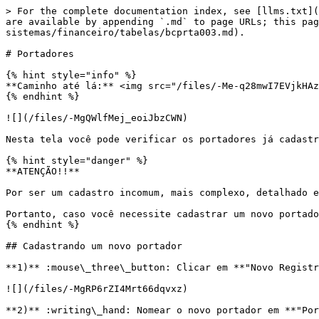
> For the complete documentation index, see [llms.txt](
are available by appending `.md` to page URLs; this pag
sistemas/financeiro/tabelas/bcprta003.md).

# Portadores

{% hint style="info" %}

**Caminho até lá:** <img src="/files/-Me-q28mwI7EVjkHAz
{% endhint %}

![](/files/-MgQWlfMej_eoiJbzCWN)

Nesta tela você pode verificar os portadores já cadastr
{% hint style="danger" %}

**ATENÇÃO!!**

Por ser um cadastro incomum, mais complexo, detalhado e
Portanto, caso você necessite cadastrar um novo portado
{% endhint %}

## Cadastrando um novo portador

**1)** :mouse\_three\_button: Clicar em **"Novo Registr
![](/files/-MgRP6rZI4Mrt66dqvxz)

**2)** :writing\_hand: Nomear o novo portador em **"Por