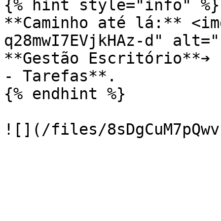
{% hint style="info" %}

**Caminho até lá:** <im
q28mwI7EVjkHAz-d" alt="
**Gestão Escritório**➔ 
- Tarefas**.

{% endhint %}
