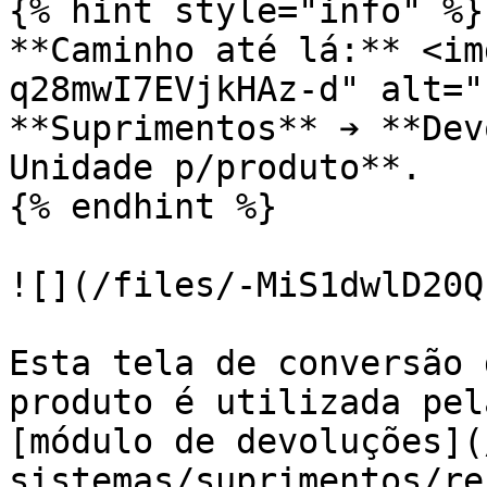
{% hint style="info" %}

**Caminho até lá:** <im
q28mwI7EVjkHAz-d" alt="
**Suprimentos** ➔ **Dev
Unidade p/produto**.

{% endhint %}

![](/files/-MiS1dwlD20Q
Esta tela de conversão 
produto é utilizada pel
[módulo de devoluções](
sistemas/suprimentos/re