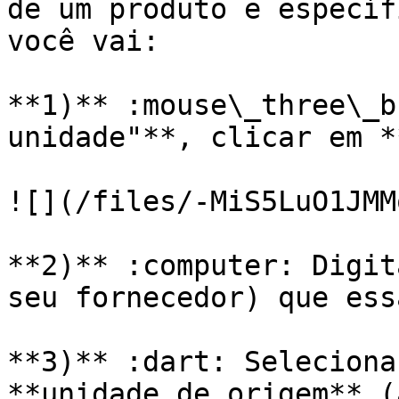
de um produto e específ
você vai:

**1)** :mouse\_three\_b
unidade"**, clicar em *
![](/files/-MiS5LuO1JMM
**2)** :computer: Digit
seu fornecedor) que ess
**3)** :dart: Seleciona
**unidade de origem** (