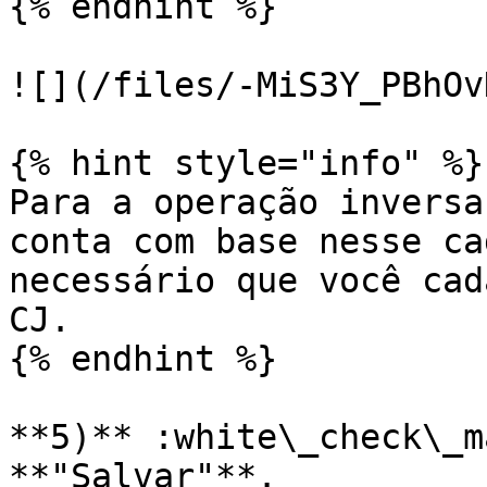
{% endhint %}

![](/files/-MiS3Y_PBhOv
{% hint style="info" %}

Para a operação inversa
conta com base nesse ca
necessário que você cad
CJ.

{% endhint %}

**5)** :white\_check\_m
**"Salvar"**.
