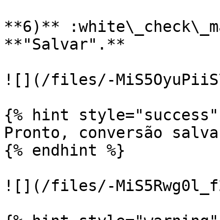
**6)** :white\_check\_m
**"Salvar".**

![](/files/-MiS5OyuPiiS
{% hint style="success" 
Pronto, conversão salva
{% endhint %}

![](/files/-MiS5Rwg0l_f