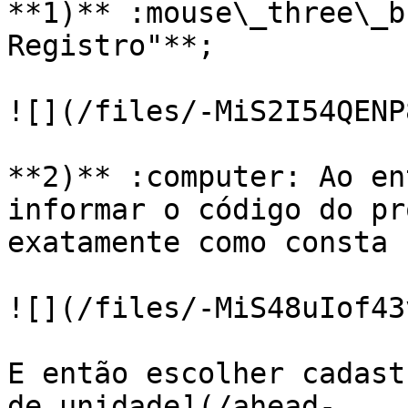
**1)** :mouse\_three\_b
Registro"**;

![](/files/-MiS2I54QENP
**2)** :computer: Ao en
informar o código do pr
exatamente como consta 
![](/files/-MiS48uIof43
E então escolher cadast
de unidade](/ahead-