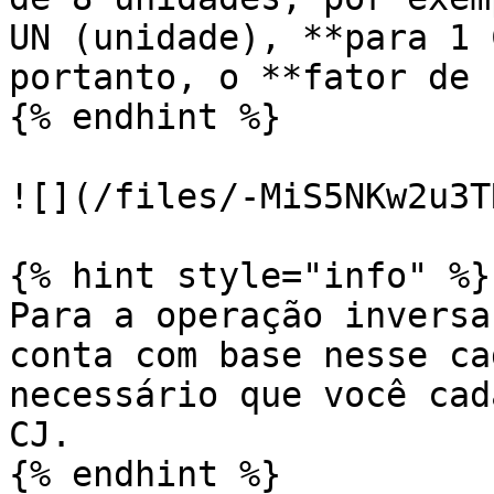
UN (unidade), **para 1 
portanto, o **fator de 
{% endhint %}

![](/files/-MiS5NKw2u3T
{% hint style="info" %}

Para a operação inversa
conta com base nesse ca
necessário que você cad
CJ.

{% endhint %}
