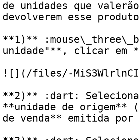
de unidades que valerão
devolverem esse produto
**1)** :mouse\_three\_b
unidade"**, clicar em *
![](/files/-MiS3WlrlnCI
**2)** :dart: Seleciona
**unidade de origem** (
de venda** emitida por 