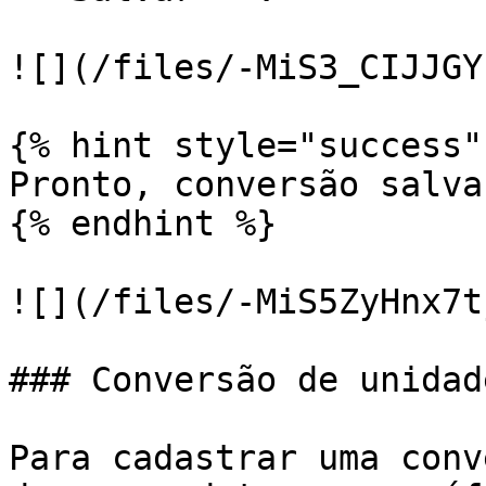
![](/files/-MiS3_CIJJGY
{% hint style="success" 
Pronto, conversão salva
{% endhint %}

![](/files/-MiS5ZyHnx7t
### Conversão de unidad
Para cadastrar uma conv