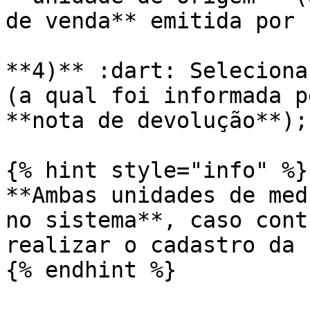
de venda** emitida por 
**4)** :dart: Seleciona
(a qual foi informada p
**nota de devolução**);

{% hint style="info" %}

**Ambas unidades de med
no sistema**, caso cont
realizar o cadastro da 
{% endhint %}
