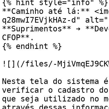
{% hint style="info" %}

**Caminho até lá:** <im
q28mwI7EVjkHAz-d" alt="
**Suprimentos** ➔ **Dev
CFOP**.

{% endhint %}

![](/files/-MjiVmqEJ9CK
Nesta tela do sistema é
verificar o cadastro do
que seja utilizado no m
através dessas informaç