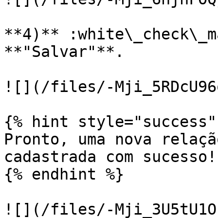
**4)** :white\_check\_m
**"Salvar"**.

![](/files/-Mji_5RDcU96
{% hint style="success" 
Pronto, uma nova relaçã
cadastrada com sucesso!

{% endhint %}
