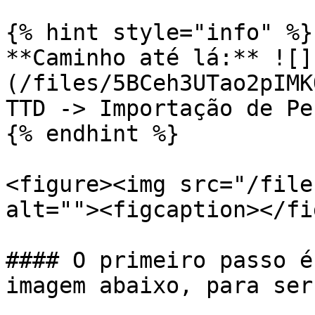
{% hint style="info" %}

**Caminho até lá:** ![]
(/files/5BCeh3UTao2pIMK
TTD -> Importação de Pe
{% endhint %}

<figure><img src="/file
alt=""><figcaption></fi
#### O primeiro passo é
imagem abaixo, para ser